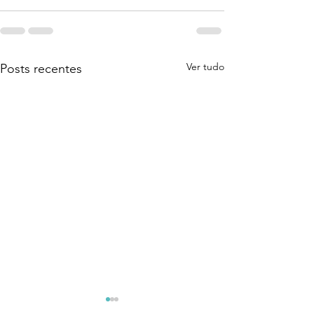
Ver tudo
Posts recentes
Coragem Para Assumir
O Despertar Qu