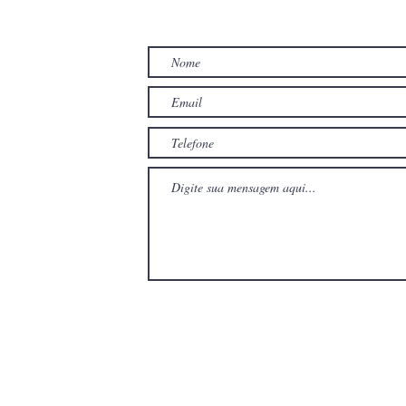
TO
com
com
Wix.com