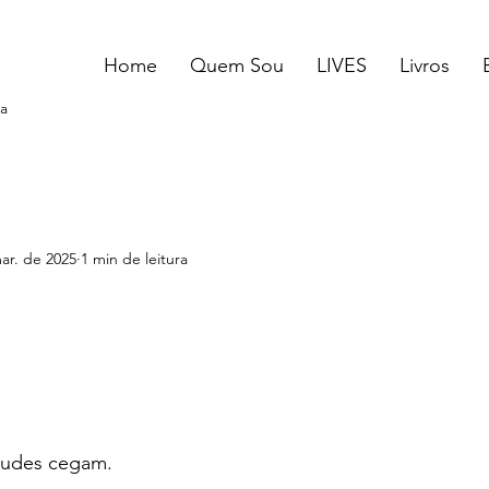
Home
Quem Sou
LIVES
Livros
a
ar. de 2025
1 min de leitura
rtudes cegam.