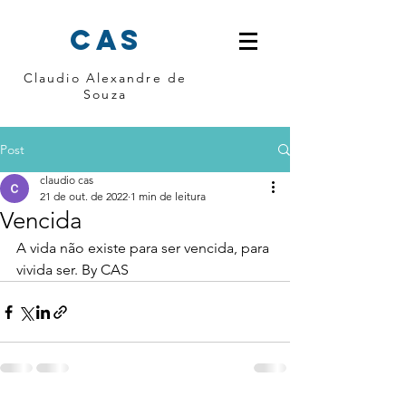
cas
Claudio Alexandre de
Souza
Post
claudio cas
21 de out. de 2022
1 min de leitura
Vencida
A vida não existe para ser vencida, para 
vivida ser. By CAS 