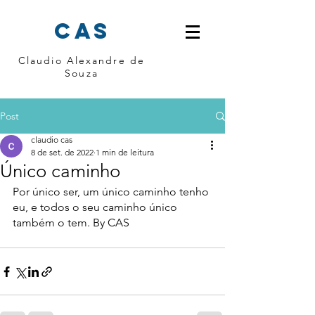
cas
Claudio Alexandre de
Souza
Post
claudio cas
8 de set. de 2022
1 min de leitura
Único caminho
Por único ser, um único caminho tenho 
eu, e todos o seu caminho único 
também o tem. By CAS 