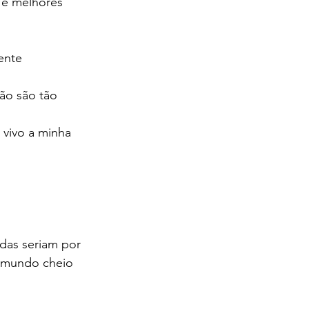
 é melhores 
ente 
ão são tão 
 vivo a minha 
das seriam por 
m mundo cheio 