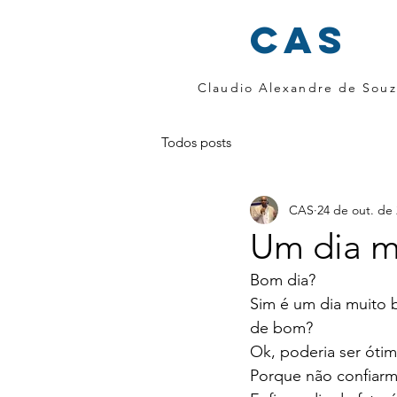
cas
Claudio Alexandre de Souz
Todos posts
CAS
24 de out. de
Um dia m
Bom dia? 
Sim é um dia muito b
de bom? 
Ok, poderia ser ótim
Porque não confiarmo