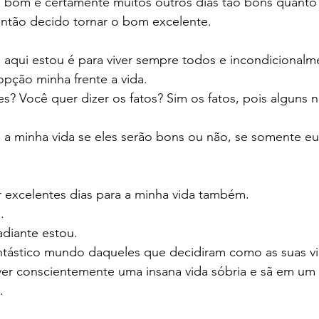
 é bom e certamente muitos outros dias tão bons quanto
 Então decido tornar o bom excelente. 
 aqui estou é para viver sempre todos e incondicionalm
opção minha frente a vida. 
s? Você quer dizer os fatos? Sim os fatos, pois alguns n
a minha vida se eles serão bons ou não, se somente eu
r excelentes dias para a minha vida também. 
. 
adiante estou. 
ntástico mundo daqueles que decidiram como as suas vi
ver conscientemente uma insana vida sóbria e sã em u
. 