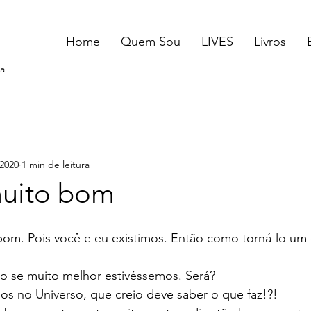
Home
Quem Sou
LIVES
Livros
a
 2020
1 min de leitura
uito bom
om. Pois você e eu existimos. Então como torná-lo um d
o se muito melhor estivéssemos. Será? 
s no Universo, que creio deve saber o que faz!?! 