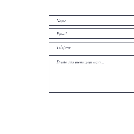
TO
com
com
Wix.com