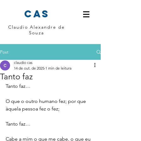
cas
Claudio Alexandre de
Souza
Post
claudio cas
14 de out. de 2025
1 min de leitura
Tanto faz
Tanto faz…
O que o outro humano fez; por que 
àquela pessoa fez o fez; 
Tanto faz…
Cabe a mim o que me cabe, o que eu 