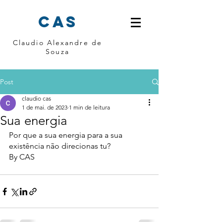
cas
Claudio Alexandre de
Souza
Post
claudio cas
1 de mai. de 2023
1 min de leitura
Sua energia
Por que a sua energia para a sua 
existência não direcionas tu?
By CAS 