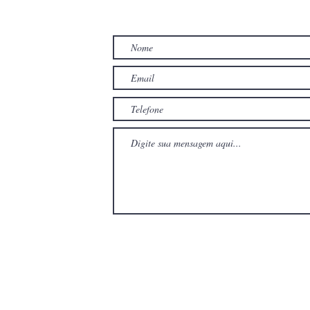
TO
com
com
Wix.com