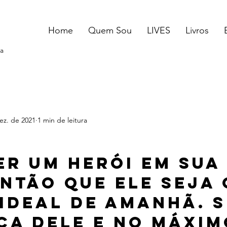
Home
Quem Sou
LIVES
Livros
a
ez. de 2021
1 min de leitura
er um herói em sua
Então que ele seja 
 ideal de amanhã. S
ca dele e no máxim