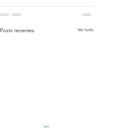
Ver tudo
Posts recentes
Coragem Para Assumir
O Despertar Qu