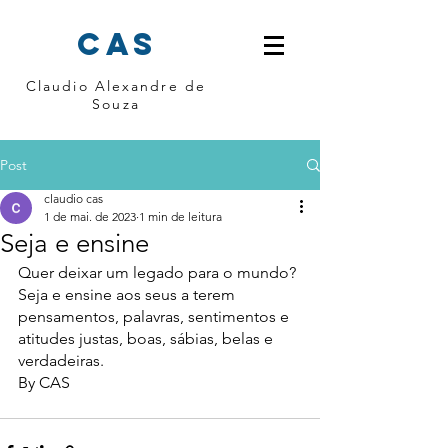
cas
Claudio Alexandre de
Souza
Post
claudio cas
1 de mai. de 2023
1 min de leitura
Seja e ensine
Quer deixar um legado para o mundo?
Seja e ensine aos seus a terem 
pensamentos, palavras, sentimentos e 
atitudes justas, boas, sábias, belas e 
verdadeiras.
By CAS