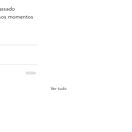
assado 
osos momentos 
Ver tudo