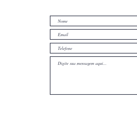
TO
com
com
Wix.com