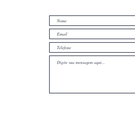
TO
com
com
Wix.com