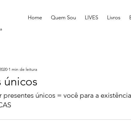
Home
Quem Sou
LIVES
Livros
a
2020
1 min de leitura
 únicos
 presentes únicos = você para a existência
 CAS