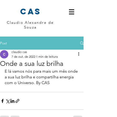
cas
Claudio Alexandre de
Souza
Post
claudio cas
7 de out. de 2022
1 min de leitura
Onde a sua luz brilha
E lá vamos nós para mais um mês onde 
a sua luz brilha e compartilha energia 
com o Universo. By CAS