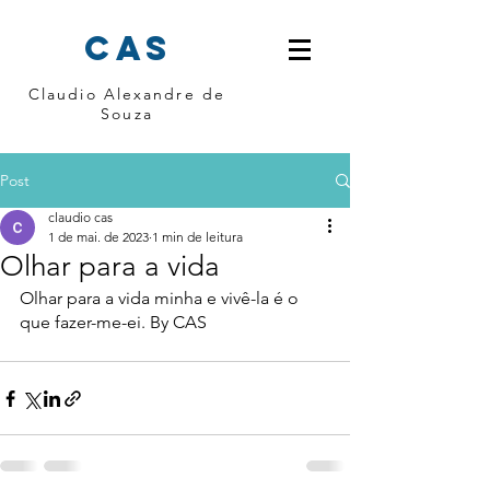
cas
Claudio Alexandre de
Souza
Post
claudio cas
1 de mai. de 2023
1 min de leitura
Olhar para a vida
Olhar para a vida minha e vivê-la é o 
que fazer-me-ei. By CAS 