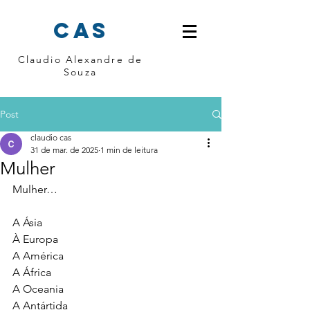
cas
Claudio Alexandre de
Souza
Post
claudio cas
31 de mar. de 2025
1 min de leitura
Mulher
Mulher…
A Ásia 
À Europa 
A América 
A África 
A Oceania 
A Antártida 