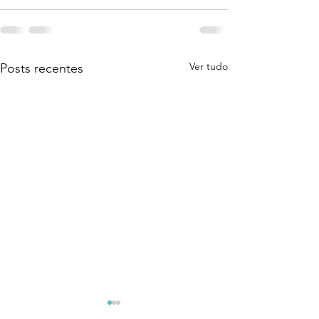
Ver tudo
Posts recentes
Coragem Para Assumir
O Despertar Qu