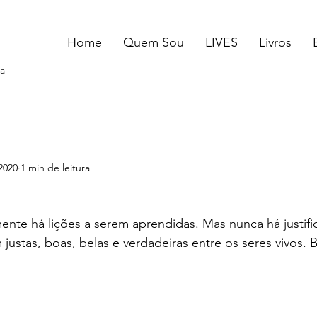
Home
Quem Sou
LIVES
Livros
a
2020
1 min de leitura
ente há lições a serem aprendidas. Mas nunca há justific
justas, boas, belas e verdadeiras entre os seres vivos. 