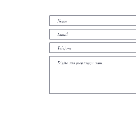
TO
com
com
Wix.com