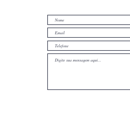
TO
com
com
Wix.com