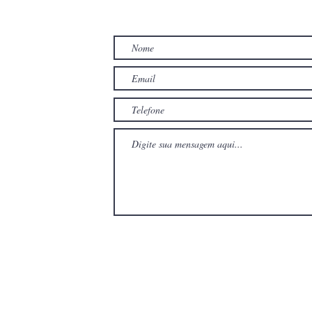
TO
com
com
Wix.com