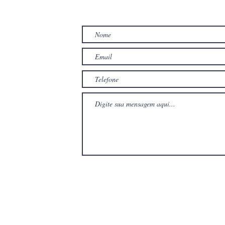
TO
com
com
Wix.com