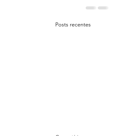
Posts recentes
Cada humano se vê de uma