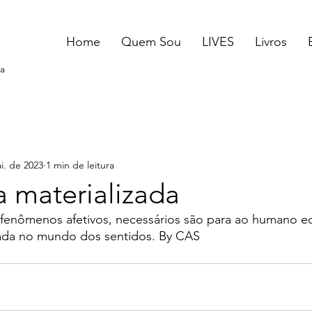
Home
Quem Sou
LIVES
Livros
a
i. de 2023
1 min de leitura
a materializada
 fenômenos afetivos, necessários são para ao humano ed
izada no mundo dos sentidos. By CAS