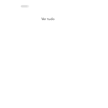
Ver tudo
spertar Que Exige