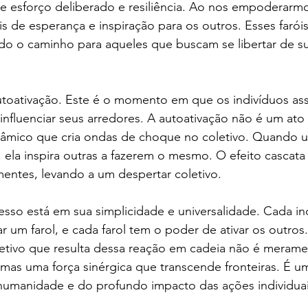
e esforço deliberado e resiliência. Ao nos empoderarmo
óis de esperança e inspiração para os outros. Esses faró
ndo o caminho para aqueles que buscam se libertar de su
 autoativação. Este é o momento em que os indivíduos a
fluenciar seus arredores. A autoativação não é um ato s
âmico que cria ondas de choque no coletivo. Quando 
, ela inspira outras a fazerem o mesmo. O efeito cascata
entes, levando a um despertar coletivo.
sso está em sua simplicidade e universalidade. Cada in
r um farol, e cada farol tem o poder de ativar os outros
ivo que resulta dessa reação em cadeia não é merame
, mas uma força sinérgica que transcende fronteiras. É 
humanidade e do profundo impacto das ações individuai