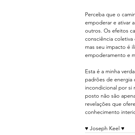
Perceba que o cami
empoderar e ativar 
outros. Os efeitos 
consciência coletiva
mas seu impacto é i
empoderamento e m
Esta é a minha verda
padrões de energia 
incondicional por s
posto não são apena
revelações que ofer
conhecimento interio
♥️ Joseph Keel ♥️