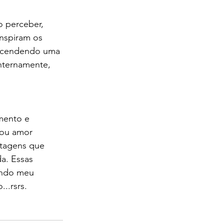
 perceber, 
nspiram os 
 acendendo uma 
nternamente, 
mento e 
rou amor 
tagens que 
a. Essas 
ando meu 
..rsrs. 