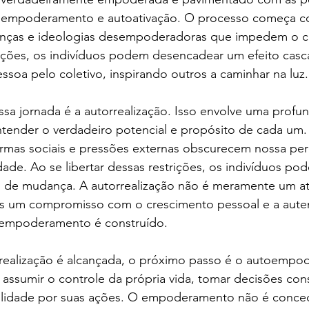
toempoderamento e autoativação. O processo começa c
enças e ideologias desempoderadoras que impedem o c
itações, os indivíduos podem desencadear um efeito casc
ssoa pelo coletivo, inspirando outros a caminhar na luz.
sa jornada é a autorrealização. Isso envolve uma profu
ntender o verdadeiro potencial e propósito de cada um.
mas sociais e pressões externas obscurecem nossa pe
ade. Ao se libertar dessas restrições, os indivíduos p
 de mudança. A autorrealização não é meramente um at
 um compromisso com o crescimento pessoal e a autent
 empoderamento é construído.
realização é alcançada, o próximo passo é o autoempo
 assumir o controle da própria vida, tomar decisões con
ilidade por suas ações. O empoderamento não é conced