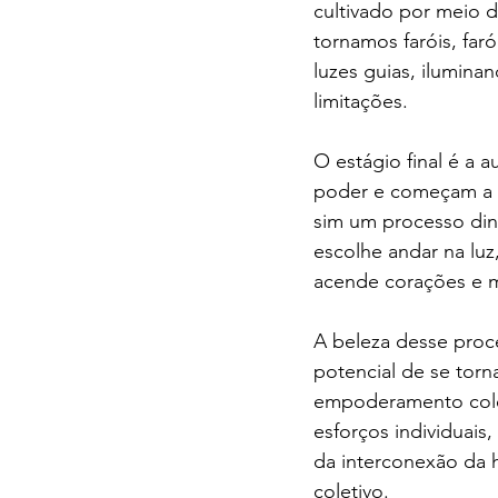
cultivado por meio d
tornamos faróis, far
luzes guias, ilumina
limitações.
O estágio final é a
poder e começam a in
sim um processo din
escolhe andar na luz
acende corações e m
A beleza desse proce
potencial de se torna
empoderamento colet
esforços individuais
da interconexão da 
coletivo.