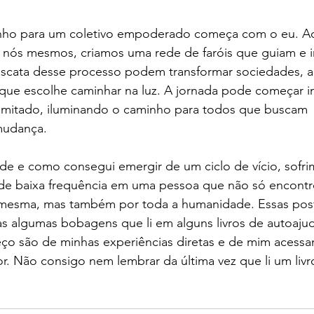
nho para um coletivo empoderado começa com o eu. Ao
a nós mesmos, criamos uma rede de faróis que guiam e i
cascata desse processo podem transformar sociedades,
 que escolhe caminhar na luz. A jornada pode começar i
limitado, iluminando o caminho para todos que buscam 
udança. 
de e como consegui emergir de um ciclo de vício, sofri
de baixa frequência em uma pessoa que não só encont
i mesma, mas também por toda a humanidade. Essas pos
s algumas bobagens que li em alguns livros de autoajud
eço são de minhas experiências diretas e de mim acess
r. Não consigo nem lembrar da última vez que li um livro.