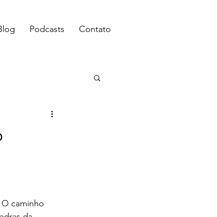
Blog
Podcasts
Contato
o
 O caminho 
edras da 