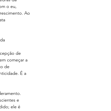
om o eu, 
rescimento. Ao 
ata 
nda 
 
rcepção de 
odem começar a 
o de 
icidade. É a 
deramento. 
scientes e 
ido; ele é 