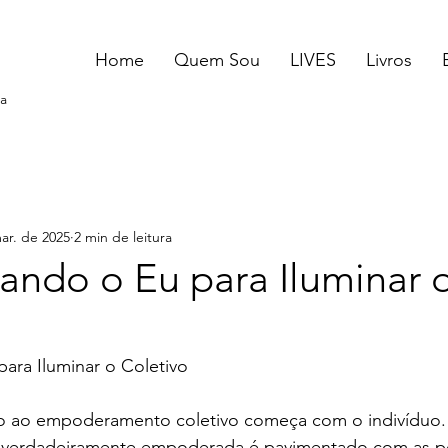
Home
Quem Sou
LIVES
Livros
a
ar. de 2025
2 min de leitura
ndo o Eu para Iluminar 
ra Iluminar o Coletivo
ão ao empoderamento coletivo começa com o indivíduo.
 verdadeiramente empoderada é pavimentado com as p