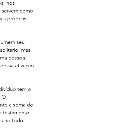
s, nos 
is servem como 
as próprias 
ssumem seu 
olitário, mas 
uma pessoa 
 dessa ativação 
divíduo tem o 
. O 
nte a soma de 
um testamento 
s no todo 