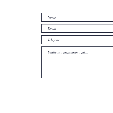
TO
com
com
Wix.com