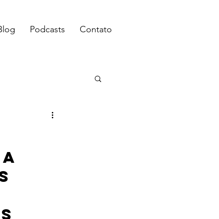
Blog
Podcasts
Contato
a 
s 
s 