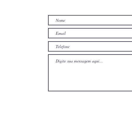
TO
com
com
Wix.com