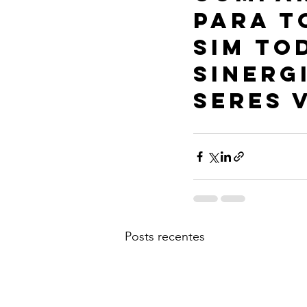
para t
sim to
sinerg
seres v
Posts recentes