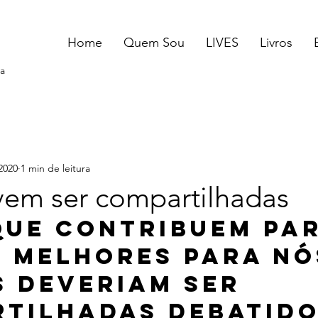
Home
Quem Sou
LIVES
Livros
a
2020
1 min de leitura
vem ser compartilhadas
que contribuem par
 melhores para nó
 deveriam ser 
tilhadas debatido