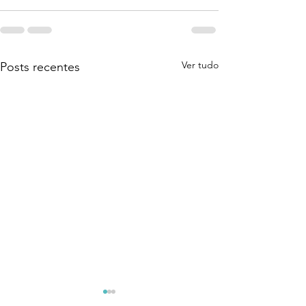
Ver tudo
Posts recentes
Coragem Para Assumir
O Despertar Qu