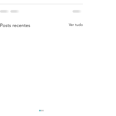
Ver tudo
Posts recentes
Coragem Para Assumir
O Despertar Qu