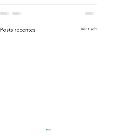
Ver tudo
Posts recentes
Coragem Para Assumir
O Despertar Qu