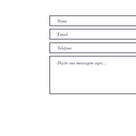
TO
com
com
Wix.com