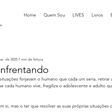
Home
Quem Sou
LIVES
Livros
a
ar. de 2025
1 min de leitura
Enfrentando
ituações forjavam o humano que cada um seria, retirar 
 cada humano vive, fragiliza o adolescente e adulto que
em si, mas o ter que resolver as suas próprias situações 