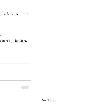
 enfrentá-la de 
, 
írem cada um, 
Ver tudo