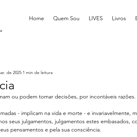
Home
Quem Sou
LIVES
Livros
a
ar. de 2025
1 min de leitura
cia
am ou podem tomar decisões, por incontáveis razões.
adas - implicam na vida e morte - e invariavelmente, mu
os seus julgamentos, julgamentos estes embasados, co
eus pensamentos e pela sua consciência.