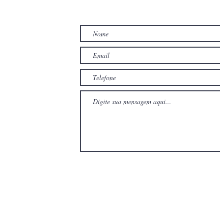
TO
com
com
Wix.com