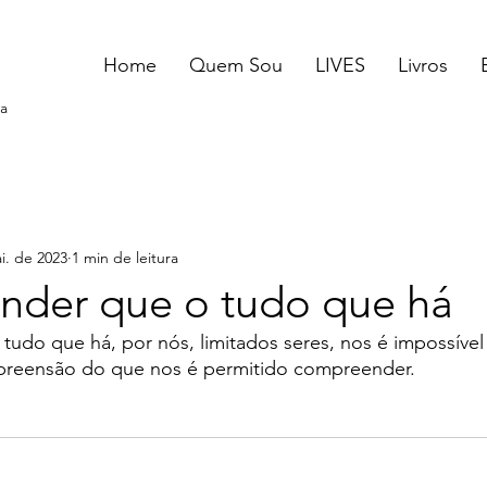
Home
Quem Sou
LIVES
Livros
a
i. de 2023
1 min de leitura
der que o tudo que há
udo que há, por nós, limitados seres, nos é impossíve
preensão do que nos é permitido compreender. 