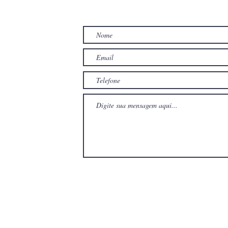
TO
com
com
Wix.com