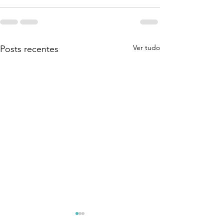
Ver tudo
Posts recentes
Coragem Para Assumir
O Despertar Qu