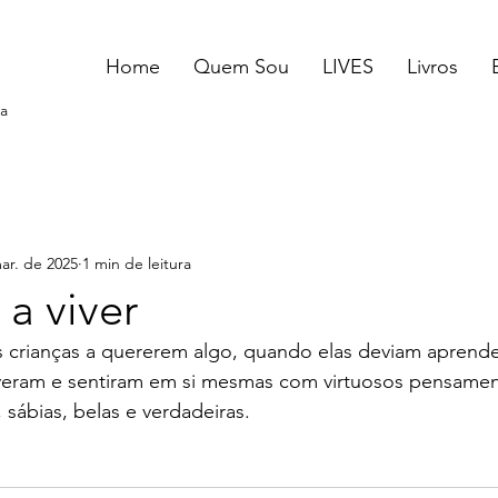
Home
Quem Sou
LIVES
Livros
a
ar. de 2025
1 min de leitura
a viver
 crianças a quererem algo, quando elas deviam aprender a
veram e sentiram em si mesmas com virtuosos pensament
, sábias, belas e verdadeiras.