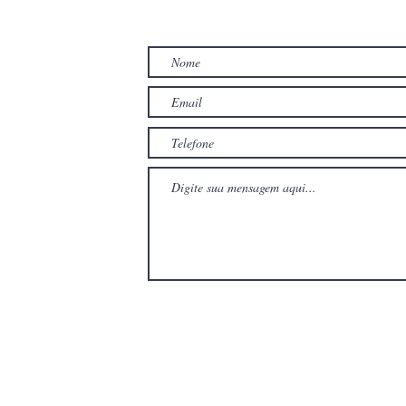
TO
com
com
Wix.com