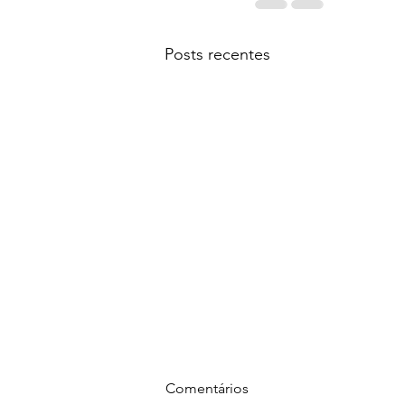
Posts recentes
Cada humano se vê de uma
Comentários
determinada forma