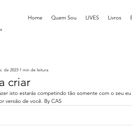
Home
Quem Sou
LIVES
Livros
a
i. de 2023
1 min de leitura
 criar
fazer isto estarás competindo tão somente com o seu eu
hor versão de você. By CAS