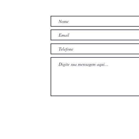
TO
com
com
Wix.com