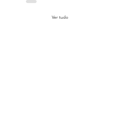
Ver tudo
spertar Que Exige
lha