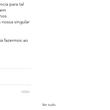
cia para tal 
rem 
nos 
nossa singular 
ia fazermos ao 
Ver tudo