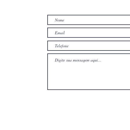
TO
com
com
Wix.com