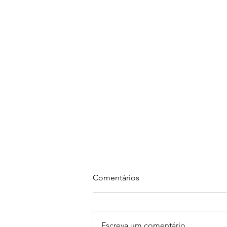
Cada humano se vê de uma
Comentários
determinada forma
Cada humano se vê de uma
determinada forma. Os outros
Escreva um comentário