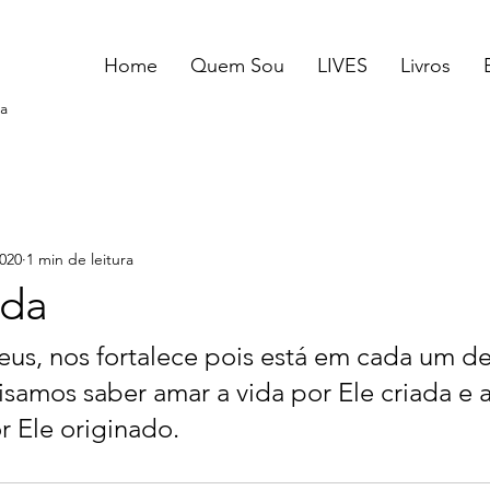
Home
Quem Sou
LIVES
Livros
a
2020
1 min de leitura
ida
s, nos fortalece pois está em cada um de
samos saber amar a vida por Ele criada e a
r Ele originado. 