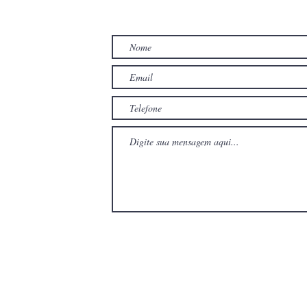
TO
com
com
Wix.com