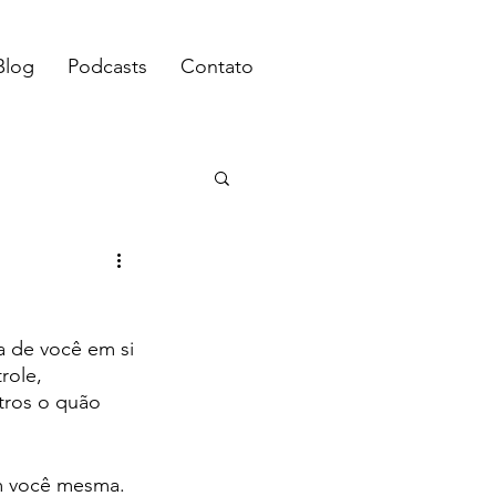
Blog
Podcasts
Contato
a de você em si 
role, 
tros o quão 
em você mesma.