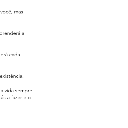
 você, mas 
prenderá a 
será cada 
xistência.
a vida sempre 
ás a fazer e o 