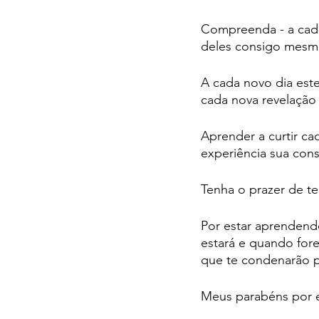
Compreenda - a cada 
deles consigo mesm
A cada novo dia est
cada nova revelação
Aprender a curtir ca
experiência sua con
Tenha o prazer de t
Por estar aprendend
estará e quando fores
que te condenarão po
Meus parabéns por e