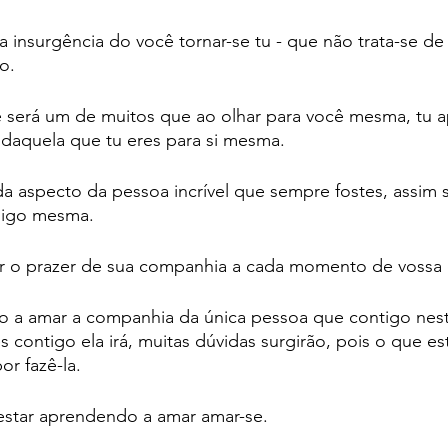
insurgência do você tornar-se tu - que não trata-se de
o. 
e será um de muitos que ao olhar para você mesma, tu a
 daquela que tu eres para si mesma.
da aspecto da pessoa incrível que sempre fostes, assim 
sigo mesma. 
er o prazer de sua companhia a cada momento de vossa e
o a amar a companhia da única pessoa que contigo nest
 contigo ela irá, muitas dúvidas surgirão, pois o que est
r fazê-la. 
star aprendendo a amar amar-se.