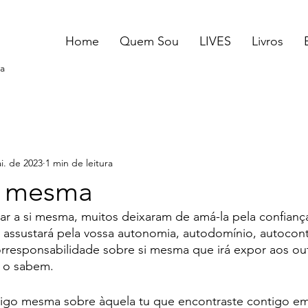
Home
Quem Sou
LIVES
Livros
a
i. de 2023
1 min de leitura
i mesma
ar a si mesma, muitos deixaram de amá-la pela confianç
assustará pela vossa autonomia, autodomínio, autocont
orresponsabilidade sobre si mesma que irá expor aos ou
 o sabem.
sigo mesma sobre àquela tu que encontraste contigo 