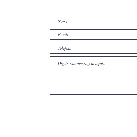
TO
com
com
Wix.com