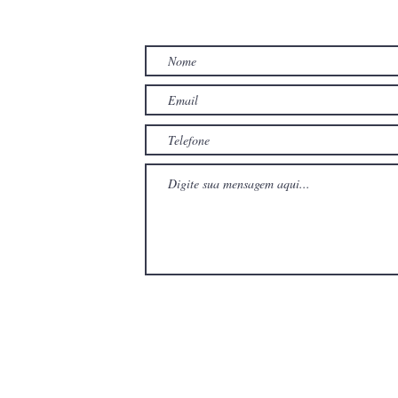
TO
com
com
Wix.com