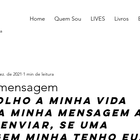
Home
Quem Sou
LIVES
Livros
a
ez. de 2021
1 min de leitura
 mensagem
olho a minha vida 
 a minha mensagem 
enviar, se uma 
em minha tenho eu