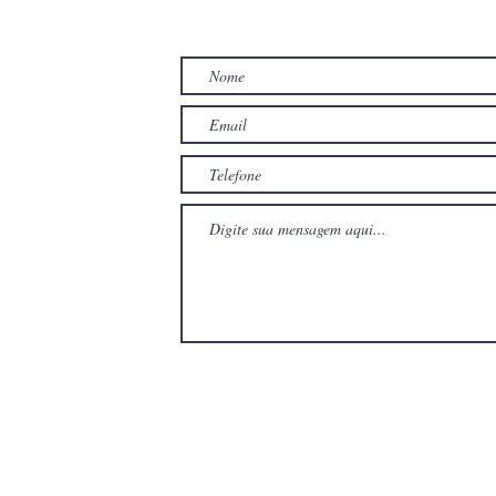
TO
com
com
Wix.com