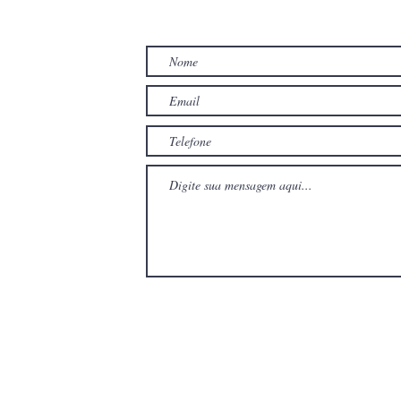
TO
com
com
Wix.com