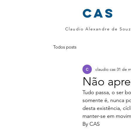
cas
Claudio Alexandre de Souz
Todos posts
claudio cas
31 de m
Não apr
Tudo passa, o ser b
somente é, nunca por
desta existência, cí
manter-se em movimen
By CAS