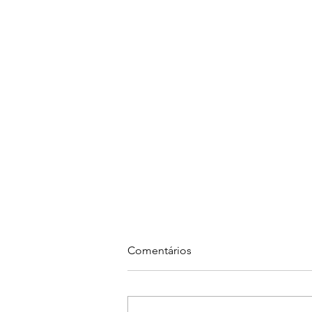
Cada humano se vê de uma
Comentários
determinada forma
Cada humano se vê de uma
determinada forma. Os outros