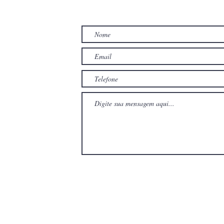
TO
com
com
Wix.com