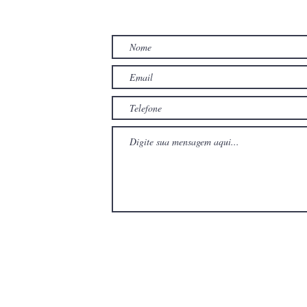
TO
com
com
Wix.com