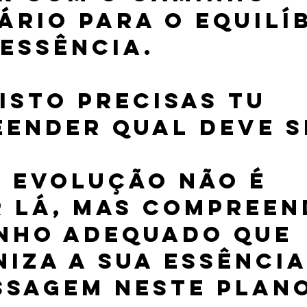
ário para o equilíb
 essência. 
isto precisas tu 
ender qual deve s
a evolução não é 
 lá, mas compreen
nho adequado que 
iza a sua essência
ssagem neste plano