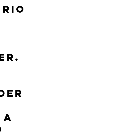
rio 
er. 
der 
 a 
 