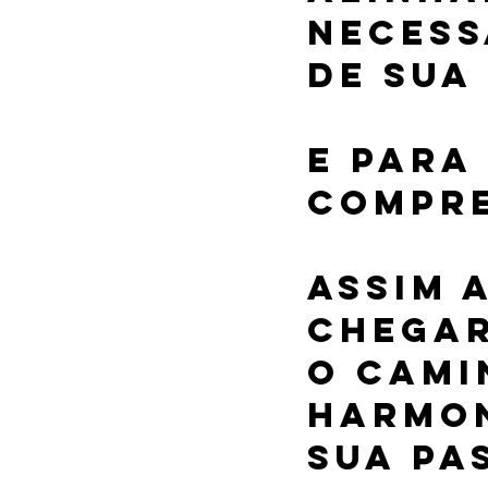
necess
de sua
E para 
compre
Assim 
chegar
o cami
harmon
sua pa