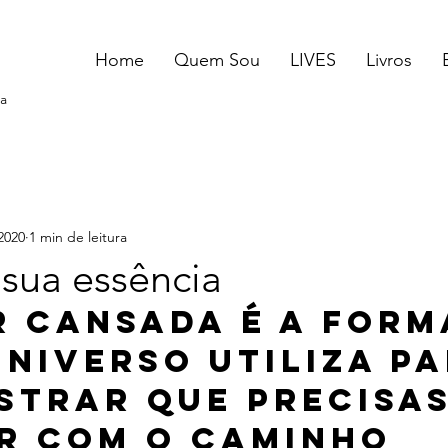
Home
Quem Sou
LIVES
Livros
a
2020
1 min de leitura
 sua essência
r cansada é a form
universo utiliza pa
strar que precisas
r com o caminho 