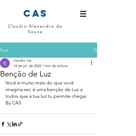
cas
Claudio Alexandre de
Souza
Post
claudio cas
14 de jul. de 2022
1 min de leitura
Benção de Luz
Você é muito mais do que você 
imagina ser, é uma benção de Luz a 
todos que a tua luz tu permite chegar. 
By CAS